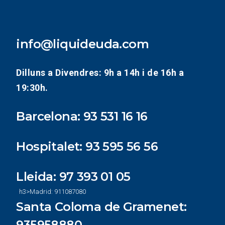
info@liquideuda.com
Dilluns a Divendres: 9h a 14h i de 16h a
19:30h.
Barcelona:
93 531 16 16
Hospitalet:
93 595 56 56
Lleida:
97 393 01 05
h3>Madrid:
911087080
Santa Coloma de Gramenet:
935958880