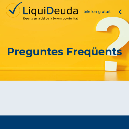
telèfon gratuït
Preguntes Freqüents