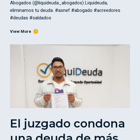
Abogados (@liquideuda_abogados) Liquideuda,
eliminamos tu deuda. #asnef #abogado #acreedores
#deudas #saldados
View More
El juzgado condona
una deuda de más